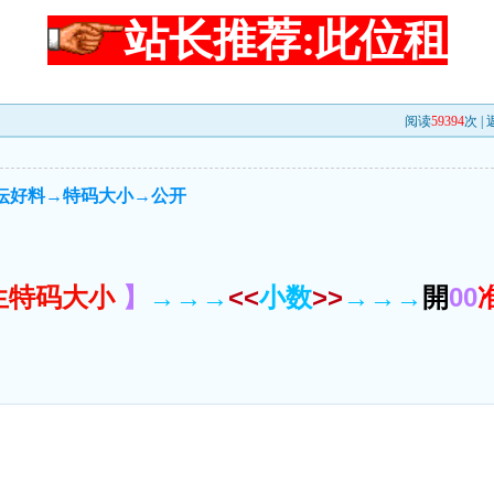
站长推荐:此位租
阅读
59394
次 |
本坛好料→特码大小→公开
生特码大小
】
→→→
<<
小数
>>
→→→
開
00