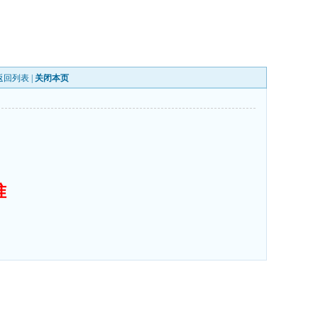
返回列表
|
关闭本页
准