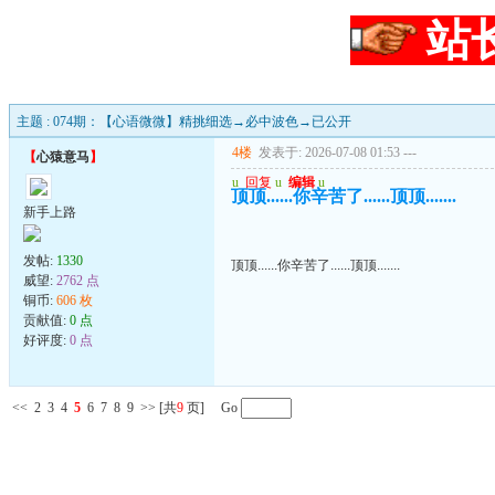
站
主题 : 074期：【心语微微】精挑细选→必中波色→已公开
4楼
发表于: 2026-07-08 01:53
---
【
心猿意马
】
u
回复
u
编辑
u
顶顶......你辛苦了......顶顶.......
新手上路
发帖:
1330
顶顶......你辛苦了......顶顶.......
威望:
2762 点
铜币:
606 枚
贡献值:
0 点
好评度:
0 点
<<
2
3
4
5
6
7
8
9
>>
[共
9
页] Go