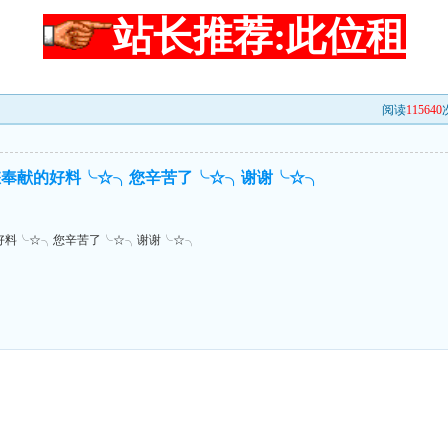
站长推荐:此位租
阅读
115640
您奉献的好料╰☆╮您辛苦了╰☆╮谢谢╰☆╮
好料╰☆╮您辛苦了╰☆╮谢谢╰☆╮