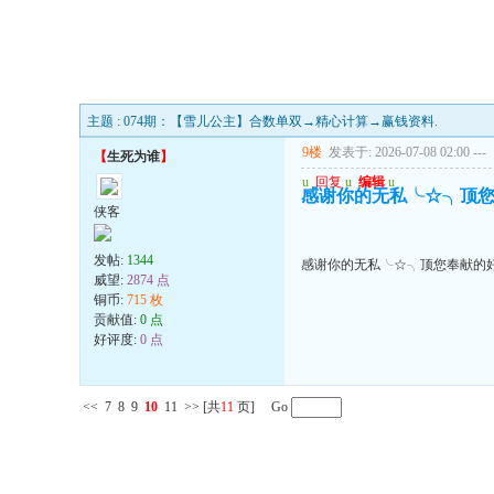
主题 : 074期：【雪儿公主】合数单双→精心计算→赢钱资料.
9楼
发表于: 2026-07-08 02:00
---
【
生死为谁
】
u
回复
u
编辑
u
感谢你的无私╰☆╮顶
侠客
发帖:
1344
感谢你的无私╰☆╮顶您奉献的
威望:
2874 点
铜币:
715 枚
贡献值:
0 点
好评度:
0 点
<<
7
8
9
10
11
>>
[共
11
页] Go