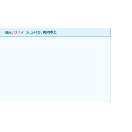
阅读
67344
次 |
返回列表
|
关闭本页