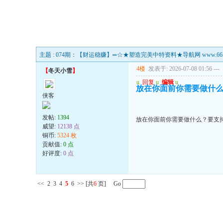
主题 : 074期：【财运稳赚】═☆★塑造完美中特资料★导航网 www.66546
4楼
发表于: 2026-07-08 01:56
---
【
冬天小雪
】
u
回复
u
编辑
u
放在你面前你需要做什
侠客
发帖:
1394
放在你面前你需要做什么？要支
威望:
12138 点
铜币:
5324 枚
贡献值:
0 点
好评度:
0 点
<<
2
3
4
5
6
>>
[共
6
页] Go