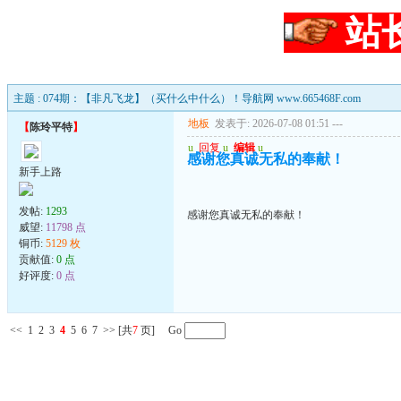
站
主题 : 074期：【非凡飞龙】（买什么中什么）！导航网 www.665468F.com
地板
发表于: 2026-07-08 01:51
---
【
陈玲平特
】
u
回复
u
编辑
u
感谢您真诚无私的奉献！
新手上路
发帖:
1293
感谢您真诚无私的奉献！
威望:
11798 点
铜币:
5129 枚
贡献值:
0 点
好评度:
0 点
<<
1
2
3
4
5
6
7
>>
[共
7
页] Go