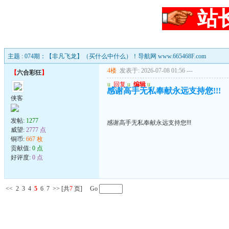
站
主题 : 074期：【非凡飞龙】（买什么中什么）！导航网 www.665468F.com
4楼
发表于: 2026-07-08 01:56
---
【
六合彩狂
】
u
回复
u
编辑
u
感谢高手无私奉献永远支持您!!!
侠客
发帖:
1277
感谢高手无私奉献永远支持您!!!
威望:
2777 点
铜币:
667 枚
贡献值:
0 点
好评度:
0 点
<<
2
3
4
5
6
7
>>
[共
7
页] Go